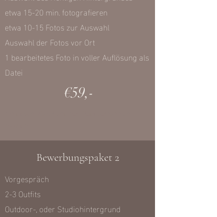
etwa 15-20 min. fotografieren
etwa 10-15 Fotos zur Auswahl
Auswahl der Fotos vor Ort
1 bearbeitetes Foto in voller Auflösung als
Datei
€59,-
* in diesem Paket sind nur Studioaufnahmen
möglich
Bewerbungspaket 2
Vorgespräch
2-3 Outfits
Outdoor-, oder Studiohintergrund