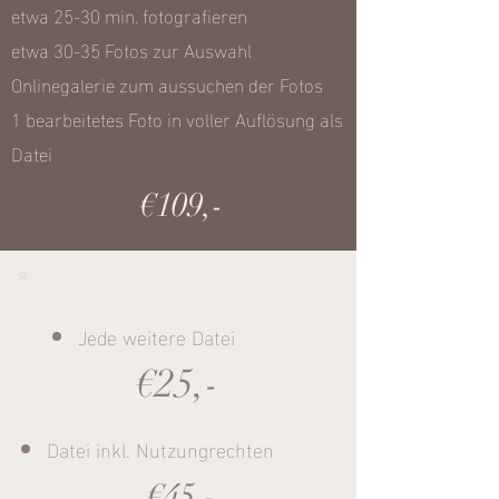
etwa 25-30 min. fotografieren
etwa 30-35 Fotos zur Auswahl
Onlinegalerie zum aussuchen der Fotos
1 bearbeitetes Foto in voller Auflösung als
Datei
€109,-
Jede weitere Datei
€25,-
Datei inkl. Nutzungrechten
€45,-